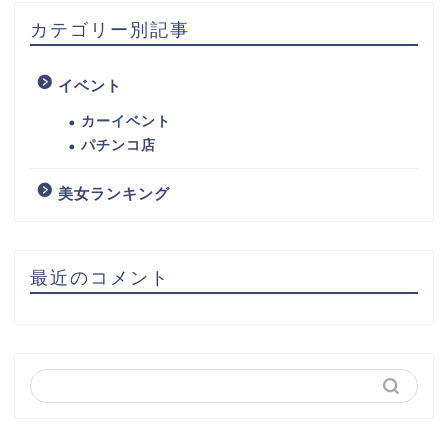
カテゴリー別記事
イベント
カーイベント
パチンコ店
美女ランキング
最近のコメント