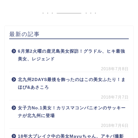
最新の記事
6月第2火曜の鹿児島美女探訪！グラドル、ヒキ最強
美女、レジェンド
2018年7月8日
北九州2DAYS最後を飾ったのはこの美女ふたり！ま
ほぴ&あさころ
2018年7月7日
女子力No.1美女！カリスマコンパニオンのサッキー
ナが北九州に登場
2018年7月6日
18年大ブレイク中の美女Mayuちゃん、アキバ撮影