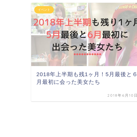
イベント
2018年上半期も残1ヶ月！5月最後と
月最初に会った美女たち
2018年6月10