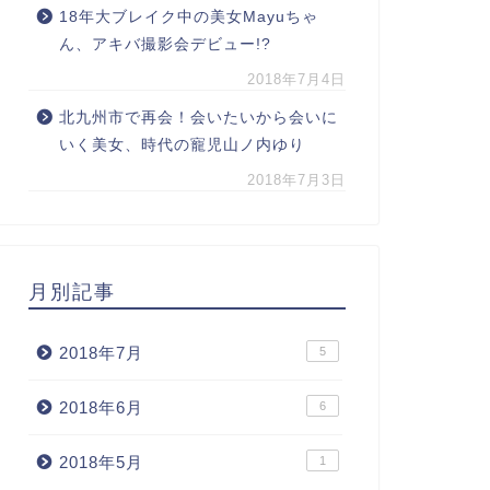
18年大ブレイク中の美女Mayuちゃ
ん、アキバ撮影会デビュー!?
2018年7月4日
北九州市で再会！会いたいから会いに
いく美女、時代の寵児山ノ内ゆり
2018年7月3日
月別記事
2018年7月
5
2018年6月
6
2018年5月
1