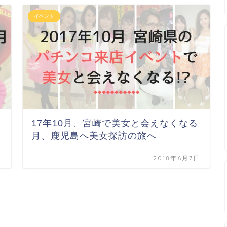
イベント
６
17年10月、宮崎で美女と会えなくなる
月、鹿児島へ美女探訪の旅へ
日
2018年6月7日