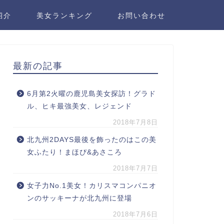
紹介
美女ランキング
お問い合わせ
最新の記事
6月第2火曜の鹿児島美女探訪！グラド
ル、ヒキ最強美女、レジェンド
2018年7月8日
北九州2DAYS最後を飾ったのはこの美
女ふたり！まほぴ&あさころ
2018年7月7日
女子力No.1美女！カリスマコンパニオ
ンのサッキーナが北九州に登場
2018年7月6日